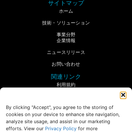
サイトマップ
ホーム
技術・ソリューション
事業分野
企業情報
ニュースリリース
お問い合わせ
関連リンク
利用規約
プライバシーポリシー
By clicking "Accept", you agree to the storing of
所在地
cookies on your device to enhance site navigation,
JIOS Aerogel Innovation Centre,
analyze site usage, and assist in our marketing
The Aries, #04-14, 51 Science Park Road,
efforts. View our
Privacy Policy
for more
Singapore 117586