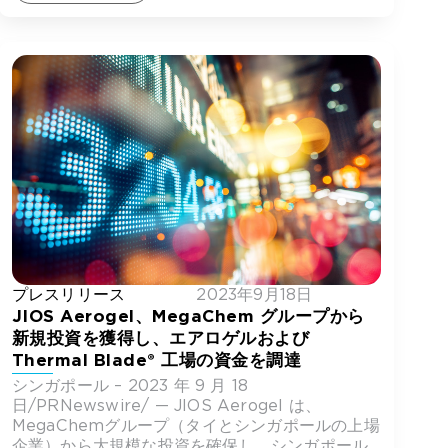
プレスリリース
2023年9月18日
JIOS Aerogel、MegaChem グループから
新規投資を獲得し、エアロゲルおよび
Thermal Blade® 工場の資金を調達
シンガポール – 2023 年 9 月 18
日/PRNewswire/ — JIOS Aerogel は、
MegaChemグループ（タイとシンガポールの上場
企業）から大規模な投資を確保し、シンガポール