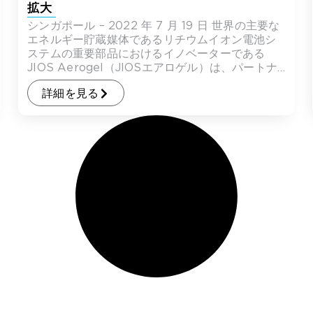
拡大
シンガポール – 2022 年 7 月 19 日 世界の主要な
エネルギー貯蔵媒体であるリチウムイオン電池シ
ステムの重要部品におけるイノベーターである
JIOS Aerogel（JIOSエアロゲル）は、パートナ
ーであるシン […]
詳細を見る