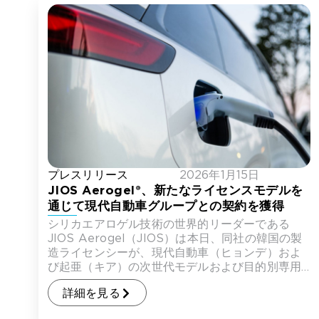
プレスリリース
2026年1月15日
JIOS Aerogel®、新たなライセンスモデルを
通じて現代自動車グループとの契約を獲得
シリカエアロゲル技術の世界的リーダーである
JIOS Aerogel（JIOS）は本日、同社の韓国の製
造ライセンシーが、現代自動車（ヒョンデ）およ
び起亜（キア）の次世代モデルおよび目的別専用
車（PBV）向けに、熱暴走防止材 […]
詳細を見る