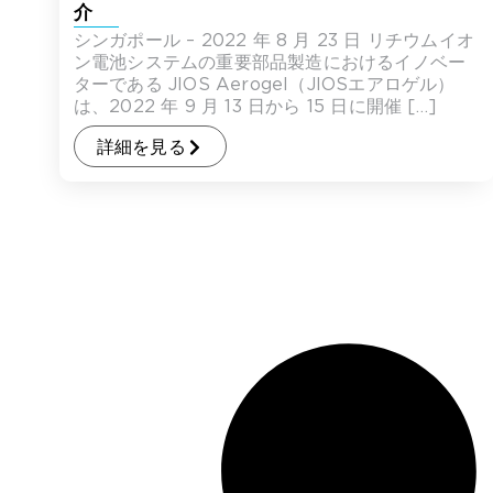
介
シンガポール – 2022 年 8 月 23 日 リチウムイオ
ン電池システムの重要部品製造におけるイノベー
ターである JIOS Aerogel（JIOSエアロゲル）
は、2022 年 9 月 13 日から 15 日に開催 […]
詳細を見る