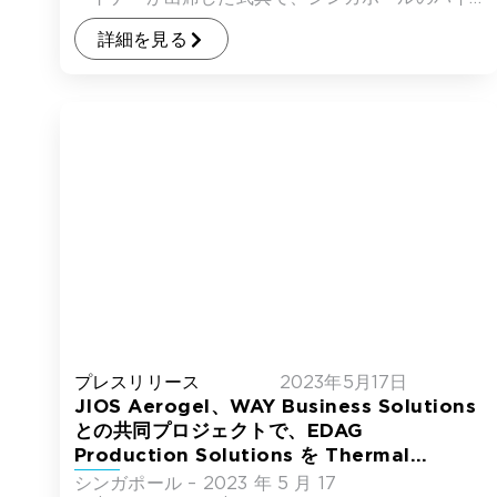
オニア地区にある […]
詳細を見る
プレスリリース
2023年5月17日
JIOS Aerogel、WAY Business Solutions
との共同プロジェクトで、EDAG
Production Solutions を Thermal
Blade® の大量生産工場の設計パートナーに任
シンガポール – 2023 年 5 月 17