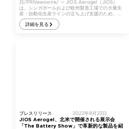
命
日/PRNewswire/ — JIOS Aerogel（JIOS）
は、シンガポールおよび欧州製造工場での大量生
産・自動化生産ラインの立ち上げ支援のため、
EDAG […]
詳細を見る
プレスリリース
2022年8月23日
JIOS Aerogel、北米で開催される展示会
「The Battery Show」で革新的な製品を紹